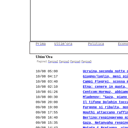
Prima
Ultim'ora
Politica
Econo
Ultim'Ora
Pagina1
Pagina2
Pagina3
Pagina4
Pagina5
10/08 05:00
Ucraina,seconda notte 
10/08 04:17
Giugno/luglio, mesi pi
10/08 03:40
Campi Flegrei, scossa 
10/08 02:10
Etna: cenere in quota,
10/08 01:26
Centcom:Hormuz, abbiam
10/08 00:30
Mladenov: "Gaza, piano
09/08 20:00
Il tifone Dolphin tocc
09/08 19:00
Furgone si ribalta, mo
09/08 17:55
Houthi attaccano raffi
09/08 16:40
Berlino:respingeremo m
09/08 15:35
Gaza, Netanyahu respin