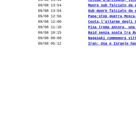
09/08 14:43
MotoGp G.Bretagna, vin
09/08 13:54
Muore sub falciato da 
09/08 13:54
Sub muore falciato da 
09/08 12:56
Papa:stop guerra Mosca
09/08 12:00
Ceuta,l'allarme degli 
09/08 11:10
Pisa trema ancora, una
09/08 10:15
Raid senza sosta tra R
09/08 09:00
Nagasaki commemora vit
09/08 05:12
Iran: Usa e Israele ha