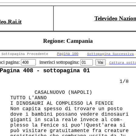
Televideo Nazion
deo.Rai.it
Regione: Campania
Pagina 100
Sottopagina Precedente
Sottopagina Successiva
sci pagina:
inserisci sottopagina:
Cattura sott
Pagina 408 - sottopagina 01
                                     1/8

         CASALNUOVO (NAPOLI)            

 TUTTO L'ANNO                           

 I DINOSAURI AL COMPLESSO LA FENICE     

 Non capita spesso di trovare un posto  

 dove i bambini possano vedere dinosauri

 giganti in scala reale invece al com-  

 plesso la Fenice si puo'!Quest'area si 

 può visitare gratuitamente fra creature
