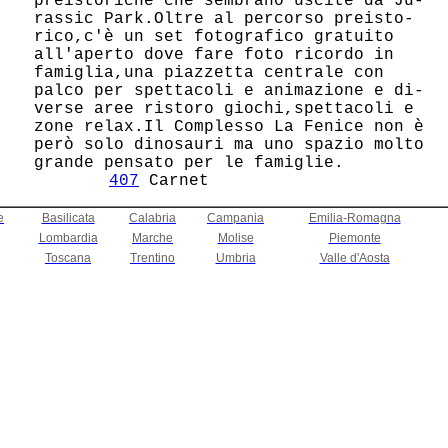
 preistoriche che sembrano uscite da Ju-

 rassic Park.Oltre al percorso preisto- 

 rico,c'è un set fotografico gratuito   

 all'aperto dove fare foto ricordo in   

 famiglia,una piazzetta centrale con    

 palco per spettacoli e animazione e di-

 verse aree ristoro giochi,spettacoli e 

 zone relax.Il Complesso La Fenice non è

 però solo dinosauri ma uno spazio molto

 grande pensato per le famiglie.        

407
e
Basilicata
Calabria
Campania
Emilia-Romagna
Lombardia
Marche
Molise
Piemonte
Toscana
Trentino
Umbria
Valle d'Aosta