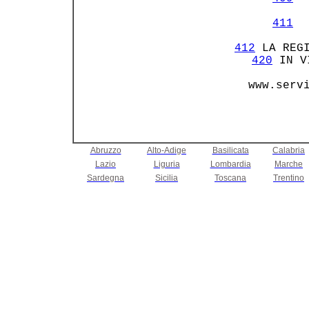
411
  
412
 LA REGI
420
 IN V
Abruzzo
Alto-Adige
Basilicata
Calabria
Lazio
Liguria
Lombardia
Marche
Sardegna
Sicilia
Toscana
Trentino