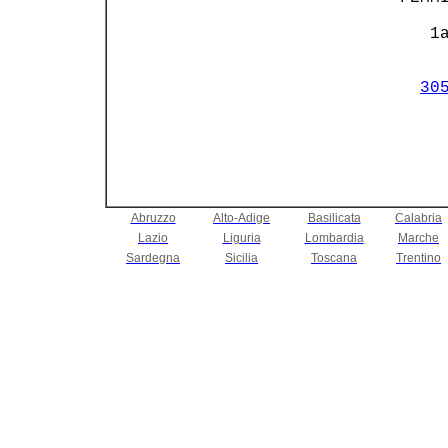
              1a
                
30
Abruzzo
Alto-Adige
Basilicata
Calabria
Lazio
Liguria
Lombardia
Marche
Sardegna
Sicilia
Toscana
Trentino