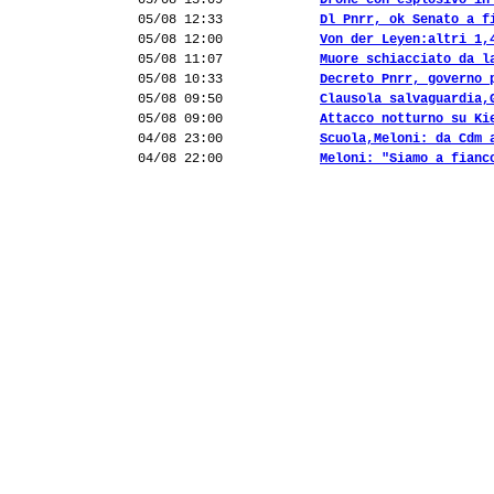
05/08 13:09
Drone con esplosivo in
05/08 12:33
Dl Pnrr, ok Senato a f
05/08 12:00
Von der Leyen:altri 1,
05/08 11:07
Muore schiacciato da l
05/08 10:33
Decreto Pnrr, governo 
05/08 09:50
Clausola salvaguardia,
05/08 09:00
Attacco notturno su Ki
04/08 23:00
Scuola,Meloni: da Cdm 
04/08 22:00
Meloni: "Siamo a fianc