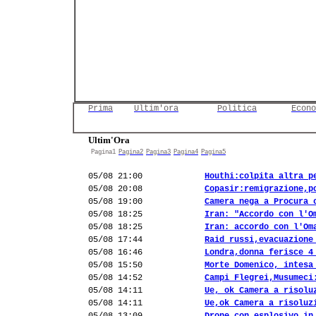
Prima
Ultim'ora
Politica
Econo
Ultim'Ora
Pagina1
Pagina2
Pagina3
Pagina4
Pagina5
05/08 21:00
Houthi:colpita altra p
05/08 20:08
Copasir:remigrazione,p
05/08 19:00
Camera nega a Procura 
05/08 18:25
Iran: "Accordo con l'O
05/08 18:25
Iran: accordo con l'Om
05/08 17:44
Raid russi,evacuazione
05/08 16:46
Londra,donna ferisce 4
05/08 15:50
Morte Domenico, intesa
05/08 14:52
Campi Flegrei,Musumeci
05/08 14:11
Ue, ok Camera a risolu
05/08 14:11
Ue,ok Camera a risoluz