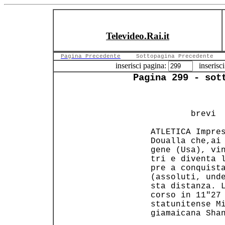
Televideo.Rai.it
Pagina Precedente
Sottopagina Precedente
inserisci pagina:
inserisci
Pagina 299 - sot
         brevi  
                
 ATLETICA Impres
 Doualla che,ai 
 gene (Usa), vin
 tri e diventa l
 pre a conquista
 (assoluti, unde
 sta distanza. L
 corso in 11"27 
 statunitense Mi
 giamaicana Shan