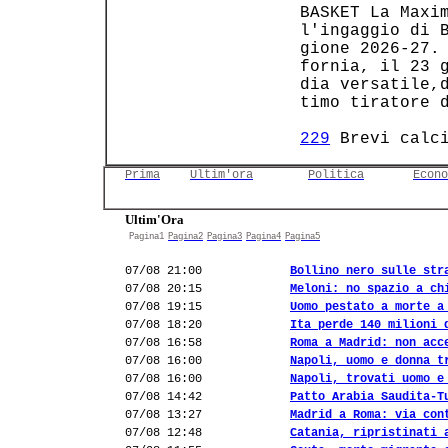
 BASKET La Maxim
 l'ingaggio di B
 gione 2026-27. 
 fornia, il 23 g
 dia versatile,d
 timo tiratore d
229
 Brevi calc
Prima
Ultim'ora
Politica
Econo
Ultim'Ora
Pagina1
Pagina2
Pagina3
Pagina4
Pagina5
07/08 21:00
Bollino nero sulle str
07/08 20:15
Meloni: no spazio a ch
07/08 19:15
Uomo pestato a morte a
07/08 18:20
Ita perde 140 milioni 
07/08 16:58
Roma a Madrid: non acc
07/08 16:00
Napoli, uomo e donna t
07/08 16:00
Napoli, trovati uomo e
07/08 14:42
Patto Arabia Saudita-T
07/08 13:27
Madrid a Roma: via con
07/08 12:48
Catania, ripristinati 