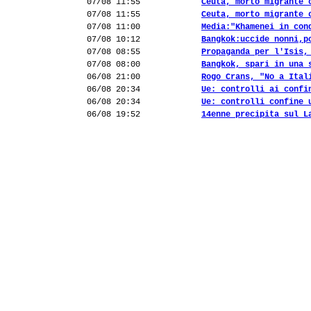
07/08 11:55
Ceuta, morto migrante 
07/08 11:55
Ceuta, morto migrante 
07/08 11:00
Media:"Khamenei in con
07/08 10:12
Bangkok:uccide nonni,p
07/08 08:55
Propaganda per l'Isis,
07/08 08:00
Bangkok, spari in una 
06/08 21:00
Rogo Crans, "No a Ital
06/08 20:34
Ue: controlli ai confi
06/08 20:34
Ue: controlli confine 
06/08 19:52
14enne precipita sul L