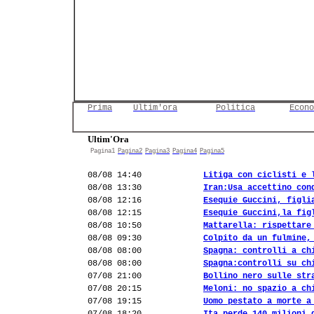
Prima
Ultim'ora
Politica
Econo
Ultim'Ora
Pagina1
Pagina2
Pagina3
Pagina4
Pagina5
08/08 14:40
Litiga con ciclisti e 
08/08 13:30
Iran:Usa accettino con
08/08 12:16
Esequie Guccini, figli
08/08 12:15
Esequie Guccini,la fig
08/08 10:50
Mattarella: rispettare
08/08 09:30
Colpito da un fulmine,
08/08 08:00
Spagna: controlli a ch
08/08 08:00
Spagna:controlli su ch
07/08 21:00
Bollino nero sulle str
07/08 20:15
Meloni: no spazio a ch
07/08 19:15
Uomo pestato a morte a