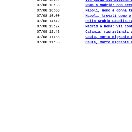
07/08 18:20
Ita perde 140 milioni 
07/08 16:58
Roma a Madrid: non acc
07/08 16:00
Napoli, uomo e donna t
07/08 16:00
Napoli, trovati uomo e
07/08 14:42
Patto Arabia Saudita-T
07/08 13:27
Madrid a Roma: via con
07/08 12:48
Catania, ripristinati 
07/08 11:55
Ceuta, morto migrante 
07/08 11:55
Ceuta, morto migrante 