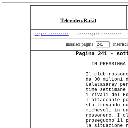
Televideo.Rai.it
Pagina Precedente
Sottopagina Precedente
inserisci pagina:
inserisci
Pagina 241 - sot
   IN PRESSINGA 
 Il club rossone
 da 30 milioni d
 Galatasaray per
 time settimane 
 i rivali del Fe
 l'attaccante po
 sta trovando nu
 michevoli in cu
 rossonero. I cl
 proseguono il p
 la situazione r