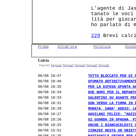
 L'agente di Jas
 tanato le voci 
 lità per giocar
 ho parlato di m
229
 Brevi calc
Prima
Ultim'ora
Politica
Econo
Calcio
Pagina1
Pagina2
Pagina3
Pagina4
Pagina5
Pagina6
06/08 18:47
TUTTO BLOCCATO PER DI 
06/08 18:46
SFUMATO DEFINITIVAMENT
06/08 18:35
PER LA DIFESA SPUNTA D
06/08 18:34
DUE NOMI PER IL REPART
06/08 18:33
SALENTINI SU ASANTE PE
06/08 18:31
SOW VERSO LA FIRMA IN 
06/08 18:29
MORATA, SARA' ADDIO: L
06/08 18:27
AQUILANI FELICE: "ADZI
06/08 18:26
SI GUARDA IN SPAGNA, P
06/08 18:25
ANCHE I BIANCOCELESTI 
06/08 15:51
ZIRKZEE RESTA UN OBIET