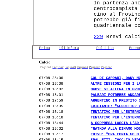
 In partenza anc
 centrocampista 
 cino al Frosino
 potrebbe già fi
 quadriennale co
229
 Brevi calc
Prima
Ultim'ora
Politica
Econo
Calcio
Pagina1
Pagina2
Pagina3
Pagina4
Pagina5
Pagina6
07/08 23:00
GOL DI CAPRARI, DANY M
07/08 18:38
ALTRE CESSIONI PER I L
07/08 18:02
OKOYE SI ALLENA IN GRU
07/08 18:01
PALEARI POTREBBE ANDAR
07/08 17:59
ARGENTINO IN PRESTITO 
07/08 16:35
CRISTANTE: "SCUDETTO? 
07/08 16:18
TENTATIVO PER L'ESTERN
07/08 16:18
TENTATIVO PER L'ESTERN
07/08 15:44
A SORPRESA LASCIA L'AD
07/08 15:32
"RATKOV ALLA DINAMO MO
07/08 15:17
CHIVU: "ORA CONTA SOLO