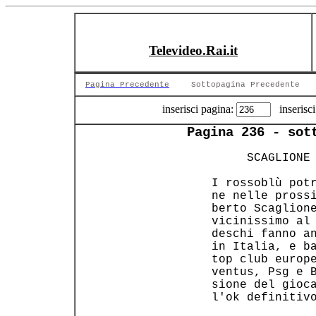
Televideo.Rai.it
Pagina Precedente
Sottopagina Precedente
inserisci pagina:
inserisci
Pagina 236 - sot
      SCAGLIONE 
 I rossoblù potr
 ne nelle prossi
 berto Scaglione
 vicinissimo al 
 deschi fanno an
 in Italia, e ba
 top club europe
 ventus, Psg e B
 sione del gioca
 l'ok definitivo