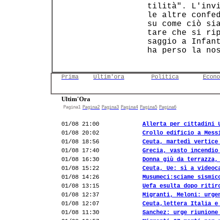
 tilità". L'invi
 le altre confed
 su come ciò sia
 tare che si rip
 saggio a Infant
 ha perso la nos
Prima
Ultim'ora
Politica
Econo
Ultim'Ora
Pagina1
Pagina2
Pagina3
Pagina4
Pagina5
Pagina6
01/08 21:00
Allerta per cittadini 
01/08 20:02
Crollo edificio a Mess
01/08 18:56
Ceuta, martedì vertice
01/08 17:40
Grecia, vasto incendio
01/08 16:30
Donna giù da terrazza,
01/08 15:22
Ceuta, Ue: sì a videoc
01/08 14:26
Musumeci:sciame sismic
01/08 13:15
Uefa esulta dopo ritir
01/08 12:37
Migranti, Meloni: urge
01/08 12:07
Ceuta,lettera Italia e
01/08 11:30
Sanchez: urge riunione