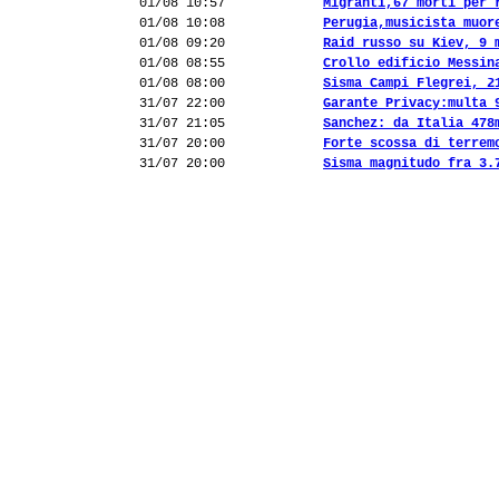
01/08 10:57
Migranti,67 morti per 
01/08 10:08
Perugia,musicista muor
01/08 09:20
Raid russo su Kiev, 9 
01/08 08:55
Crollo edificio Messin
01/08 08:00
Sisma Campi Flegrei, 2
31/07 22:00
Garante Privacy:multa 
31/07 21:05
Sanchez: da Italia 478
31/07 20:00
Forte scossa di terrem
31/07 20:00
Sisma magnitudo fra 3.