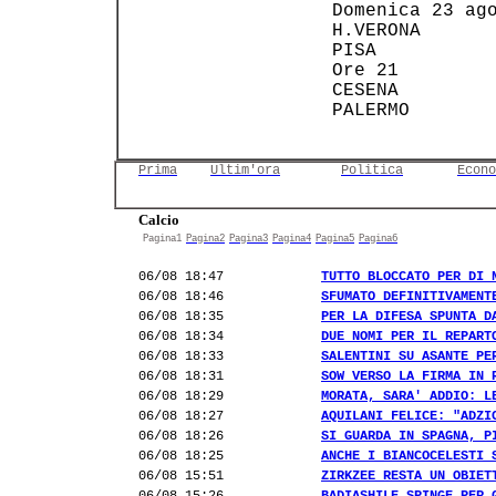
 Domenica 23 ago
 H.VERONA       
 PISA           
 Ore 21         
 CESENA         
 PALERMO        
Prima
Ultim'ora
Politica
Econo
Calcio
Pagina1
Pagina2
Pagina3
Pagina4
Pagina5
Pagina6
06/08 18:47
TUTTO BLOCCATO PER DI 
06/08 18:46
SFUMATO DEFINITIVAMENT
06/08 18:35
PER LA DIFESA SPUNTA D
06/08 18:34
DUE NOMI PER IL REPART
06/08 18:33
SALENTINI SU ASANTE PE
06/08 18:31
SOW VERSO LA FIRMA IN 
06/08 18:29
MORATA, SARA' ADDIO: L
06/08 18:27
AQUILANI FELICE: "ADZI
06/08 18:26
SI GUARDA IN SPAGNA, P
06/08 18:25
ANCHE I BIANCOCELESTI 
06/08 15:51
ZIRKZEE RESTA UN OBIET