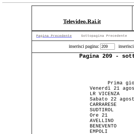
Televideo.Rai.it
Pagina Precedente
Sottopagina Precedente
inserisci pagina:
inserisci
Pagina 209 - sot
       Prima gio
 Venerdì 21 agos
 LR VICENZA     
 Sabato 22 agost
 CARRARESE      
 SUDTIROL       
 Ore 21         
 AVELLINO       
 BENEVENTO      
 EMPOLI         