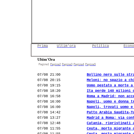
Prima
Ultim'ora
Politica
Econo
Ultim'Ora
Pagina1
Pagina2
Pagina3
Pagina4
Pagina5
07/08 21:00
Bollino nero sulle str
07/08 20:15
Meloni: no spazio a ch
07/08 19:15
Uomo pestato a morte a
07/08 18:20
Ita perde 140 milioni 
07/08 16:58
Roma a Madrid: non acc
07/08 16:00
Napoli, uomo e donna t
07/08 16:00
Napoli, trovati uomo e
07/08 14:42
Patto Arabia Saudita-T
07/08 13:27
Madrid a Roma: via con
07/08 12:48
Catania, ripristinati 
07/08 11:55
Ceuta, morto migrante 