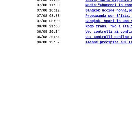
07/08 11:55
Ceuta, morto migrante 
07/08 11:00
Media:"Khamenei in con
07/08 10:12
Bangkok:uccide nonni,p
07/08 08:55
Propaganda per l'Isis,
07/08 08:00
Bangkok, spari in una 
06/08 21:00
Rogo Crans, "No a Ital
06/08 20:34
Ue: controlli ai confi
06/08 20:34
Ue: controlli confine 
06/08 19:52
14enne precipita sul L