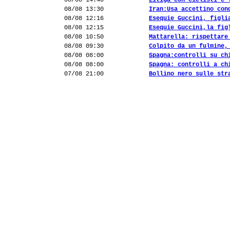
08/08 14:40
Litiga con ciclisti e 
08/08 13:30
Iran:Usa accettino con
08/08 12:16
Esequie Guccini, figli
08/08 12:15
Esequie Guccini,la fig
08/08 10:50
Mattarella: rispettare
08/08 09:30
Colpito da un fulmine,
08/08 08:00
Spagna:controlli su ch
08/08 08:00
Spagna: controlli a ch
07/08 21:00
Bollino nero sulle str