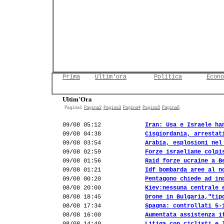
Prima
Ultim'ora
Politica
Econo
Ultim'Ora
Pagina1
Pagina2
Pagina3
Pagina4
Pagina5
Pagina6
09/08 05:12
Iran: Usa e Israele ha
09/08 04:38
Cisgiordania, arrestat
09/08 03:54
Arabia, esplosioni nel
09/08 02:59
Forze israeliane colpi
09/08 01:56
Raid forze ucraine a B
09/08 01:21
Idf bombarda aree al n
09/08 00:20
Pentagono chiede ad in
08/08 20:00
Kiev:nessuna centrale 
08/08 18:45
Drone in Bulgaria,"tip
08/08 17:34
Spagna: controllati 5-
08/08 16:00
Aumentata assistenza i