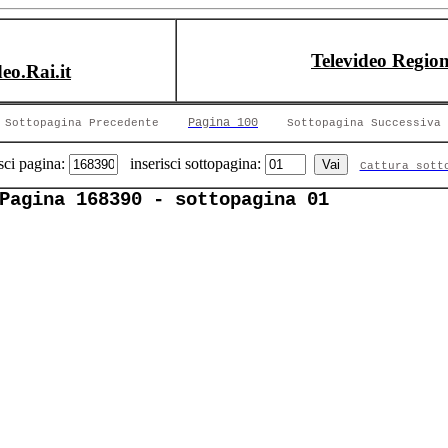
Televideo Region
deo.Rai.it
Pagina 100
Sottopagina Precedente
Sottopagina Successiva
sci pagina:
inserisci sottopagina:
Cattura sott
Pagina 168390 - sottopagina 01