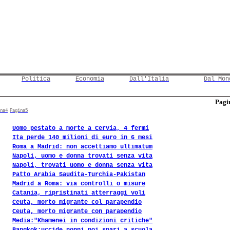
Politica
Economia
Dall'Italia
Dal Mon
Pagin
na4
Pagina5
Uomo pestato a morte a Cervia, 4 fermi
Ita perde 140 milioni di euro in 6 mesi
Roma a Madrid: non accettiamo ultimatum
Napoli, uomo e donna trovati senza vita
Napoli, trovati uomo e donna senza vita
Patto Arabia Saudita-Turchia-Pakistan
Madrid a Roma: via controlli o misure
Catania, ripristinati atterraggi voli
Ceuta, morto migrante col parapendio
Ceuta, morto migrante con parapendio
Media:"Khamenei in condizioni critiche"