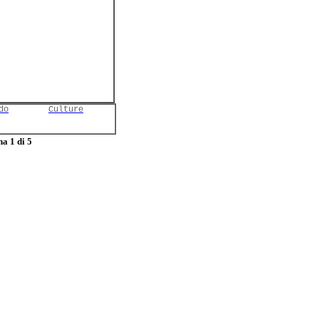
do
Culture
a 1 di 5