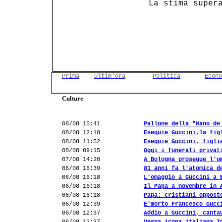
 La stima super
Prima
Ultim'ora
Politica
Econo
Culture
08/08 15:41
Pallone della "Mano de
08/08 12:18
Esequie Guccini,la fig
08/08 11:52
Esequie Guccini, figli
08/08 09:15
Oggi i funerali privat
07/08 14:20
A Bologna prosegue l'o
06/08 16:39
81 anni fa l'atomica d
06/08 16:18
L'omaggio a Guccini a 
06/08 16:18
Il Papa a novembre in 
06/08 16:18
Papa: cristiani oppost
06/08 12:39
E'morto Francesco Gucc
06/08 12:37
Addio a Guccini, canta