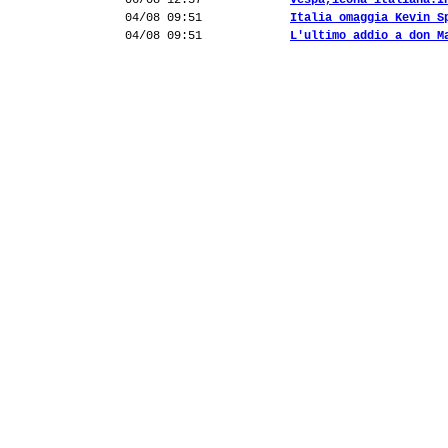
06/08 12:37
Vespa,icona italiana.I
04/08 09:51
Italia omaggia Kevin S
04/08 09:51
L'ultimo addio a don M