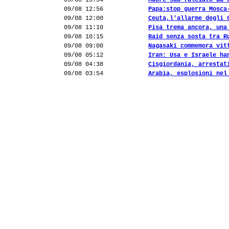
09/08 13:54
Muore sub falciato da 
09/08 12:56
Papa:stop guerra Mosca
09/08 12:00
Ceuta,l'allarme degli 
09/08 11:10
Pisa trema ancora, una
09/08 10:15
Raid senza sosta tra R
09/08 09:00
Nagasaki commemora vit
09/08 05:12
Iran: Usa e Israele ha
09/08 04:38
Cisgiordania, arrestat
09/08 03:54
Arabia, esplosioni nel