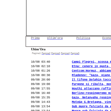
Prima
Ultim'ora
Politica
Econo
Ultim'Ora
Pagina1
Pagina2
Pagina3
Pagina4
Pagina5
10/08 03:40
Campi Flegrei, scossa 
10/08 02:10
Etna: cenere in quota,
10/08 01:26
Centcom:Hormuz, abbiam
10/08 00:30
Mladenov: "Gaza, piano
09/08 20:00
Il tifone Dolphin tocc
09/08 19:00
Furgone si ribalta, mo
09/08 17:55
Houthi attaccano raffi
09/08 16:40
Berlino:respingeremo m
09/08 15:35
Gaza, Netanyahu respin
09/08 14:43
MotoGp G.Bretagna, vin
09/08 13:54
Sub muore falciato da 