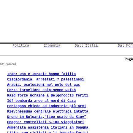
Politica
Economia
Dall'Italia
Dal Mon
Pagin
na4
Pagina5
Iran: Usa e Israele hanno fallito
Cisgiordania, arrestati 7 palestinesi
Arabia, esplosioni nel polo del gas
Forze israeliane colpiscono Rafah
Raid forze ucraine a Belgorod:13 feriti
Idf bombarda aree al nord di Gaza
Pentagono chiede ad industrie più armi
Kiev:nessuna centrale elettrica intatta
Drone in Bulgaria,"tipo usato da Kiev"
Spagna: controllati 5-10% viaggiatori
Aumentata assistenza italiani in Spagna