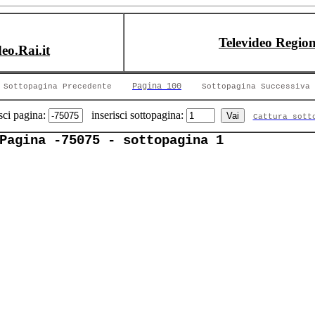
Televideo Region
deo.Rai.it
Pagina 100
Sottopagina Precedente
Sottopagina Successiva
sci pagina:
inserisci sottopagina:
Cattura sott
Pagina -75075 - sottopagina 1