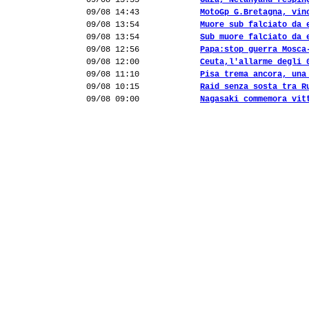
09/08 15:35
Gaza, Netanyahu respin
09/08 14:43
MotoGp G.Bretagna, vin
09/08 13:54
Muore sub falciato da 
09/08 13:54
Sub muore falciato da 
09/08 12:56
Papa:stop guerra Mosca
09/08 12:00
Ceuta,l'allarme degli 
09/08 11:10
Pisa trema ancora, una
09/08 10:15
Raid senza sosta tra R
09/08 09:00
Nagasaki commemora vit