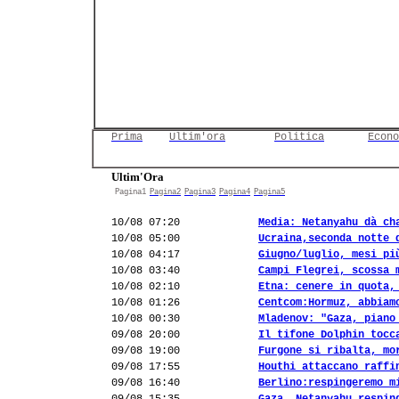
Prima
Ultim'ora
Politica
Econo
Ultim'Ora
Pagina1
Pagina2
Pagina3
Pagina4
Pagina5
10/08 07:20
Media: Netanyahu dà ch
10/08 05:00
Ucraina,seconda notte 
10/08 04:17
Giugno/luglio, mesi pi
10/08 03:40
Campi Flegrei, scossa 
10/08 02:10
Etna: cenere in quota,
10/08 01:26
Centcom:Hormuz, abbiam
10/08 00:30
Mladenov: "Gaza, piano
09/08 20:00
Il tifone Dolphin tocc
09/08 19:00
Furgone si ribalta, mo
09/08 17:55
Houthi attaccano raffi
09/08 16:40
Berlino:respingeremo m