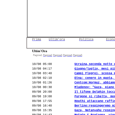
Prima
Ultim'ora
Politica
Econo
Ultim'Ora
Pagina1
Pagina2
Pagina3
Pagina4
Pagina5
10/08 05:00
Ucraina,seconda notte 
10/08 04:17
Giugno/luglio, mesi pi
10/08 03:40
Campi Flegrei, scossa 
10/08 02:10
Etna: cenere in quota,
10/08 01:26
Centcom:Hormuz, abbiam
10/08 00:30
Mladenov: "Gaza, piano
09/08 20:00
Il tifone Dolphin tocc
09/08 19:00
Furgone si ribalta, mo
09/08 17:55
Houthi attaccano raffi
09/08 16:40
Berlino:respingeremo m
09/08 15:35
Gaza, Netanyahu respin