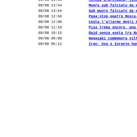
09/08 14:43
MotoGp G.Bretagna, vin
09/08 13:54
Muore sub falciato da 
09/08 13:54
Sub muore falciato da 
09/08 12:56
Papa:stop guerra Mosca
09/08 12:00
Ceuta,l'allarme degli 
09/08 11:10
Pisa trema ancora, una
09/08 10:15
Raid senza sosta tra R
09/08 09:00
Nagasaki commemora vit
09/08 05:12
Iran: Usa e Israele ha