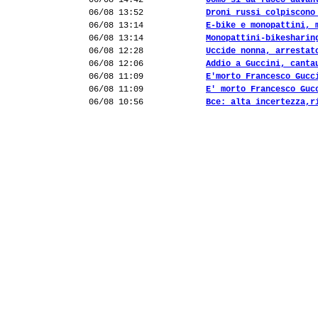
06/08 14:42
Uomo si dà fuoco davan
06/08 13:52
Droni russi colpiscono
06/08 13:14
E-bike e monopattini, 
06/08 13:14
Monopattini-bikesharin
06/08 12:28
Uccide nonna, arrestat
06/08 12:06
Addio a Guccini, canta
06/08 11:09
E'morto Francesco Gucc
06/08 11:09
E' morto Francesco Guc
06/08 10:56
Bce: alta incertezza,r