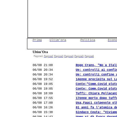
Prima
Ultim'ora
Politica
Econo
Ultim'Ora
Pagina1
Pagina2
Pagina3
Pagina4
Pagina5
Pagina6
06/08 21:00
Rogo Crans, "No a Ital
06/08 20:34
Ue: controlli ai confi
06/08 20:34
Ue: controlli confine 
06/08 19:52
14enne precipita sul L
06/08 19:05
Conte:"Comm.Covid plot
06/08 19:05
Conte: Comm.Covid plot
06/08 18:09
Tuffi: Chiara Pellacan
06/08 17:55
17enne morto dopo tuff
06/08 17:00
Usa,Fauci colpevole ol
06/08 16:26
81 anni fa l'atomica d
06/08 15:38
Sindaco Ceuta: "Viviam