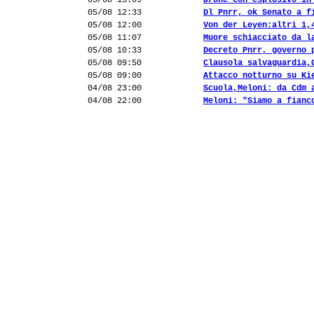
05/08 13:09
Drone con esplosivo in
05/08 12:33
Dl Pnrr, ok Senato a f
05/08 12:00
Von der Leyen:altri 1,
05/08 11:07
Muore schiacciato da l
05/08 10:33
Decreto Pnrr, governo 
05/08 09:50
Clausola salvaguardia,
05/08 09:00
Attacco notturno su Ki
04/08 23:00
Scuola,Meloni: da Cdm 
04/08 22:00
Meloni: "Siamo a fianc