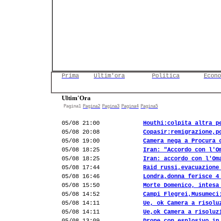
Prima
Ultim'ora
Politica
Econo
Ultim'Ora
Pagina1
Pagina2
Pagina3
Pagina4
Pagina5
05/08 21:00
Houthi:colpita altra p
05/08 20:08
Copasir:remigrazione,p
05/08 19:00
Camera nega a Procura 
05/08 18:25
Iran: "Accordo con l'O
05/08 18:25
Iran: accordo con l'Om
05/08 17:44
Raid russi,evacuazione
05/08 16:46
Londra,donna ferisce 4
05/08 15:50
Morte Domenico, intesa
05/08 14:52
Campi Flegrei,Musumeci
05/08 14:11
Ue, ok Camera a risolu
05/08 14:11
Ue,ok Camera a risoluz