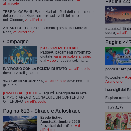
Pagina 445-
all'articolo
TERRA e OCEANI | Evidenziati gli effetti della migrazione
del polo di rotazione terrestre sui livelli del mare
nell’Olocene,
vai all'articolo
ANTARTIDE | Perforata la calotta glaciale nel Mare di
maggio al 15 di
Ross,
vai all'articolo
cuore
,
vai all'ar
Campagne
Pagina 447
p.423 VIVERE DIGITALE
PagoPA, pagamenti in formato
digitale
vai all'articolo e ai video
e al
video
di questa settimana
IN VIAGGIO CON LA POLIZIA DI STATO
,
vai all'articolo
podcast
"Arcip
dove trovi tutti gli audio
Fotogallery
Ape
VIAGGIA IN SICUREZZA
,
vai all'articolo
dove trovi tutti
Arancione
gli audio
I consigli del T
p.424 LEGALQUETTE
-
Legalità e netiquette in rete.
L’IMPORTANZA DI SEGNALARE UN CONTENUTO
Esplora tutte le
OFFENSIVO
vai all'articolo
IT.A.CÀ
Pagina 613 - Strade e Autostrade
Esodo Estivo –
Agosto/Settembre 2026
-
Previsioni del traffico,
vai
all'articolo