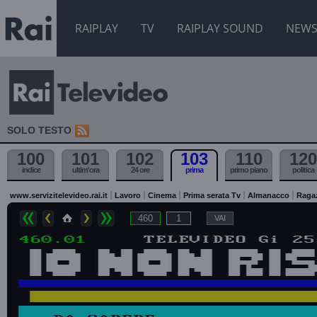
RAIPLAY
TV
RAIPLAY SOUND
NEW
SOLO TESTO
100
101
102
103
110
120
indice
ultim'ora
24 ore
prima
primo piano
politica
www.servizitelevideo.rai.it
Lavoro
Cinema
Prima serata Tv
Almanacco
Raga