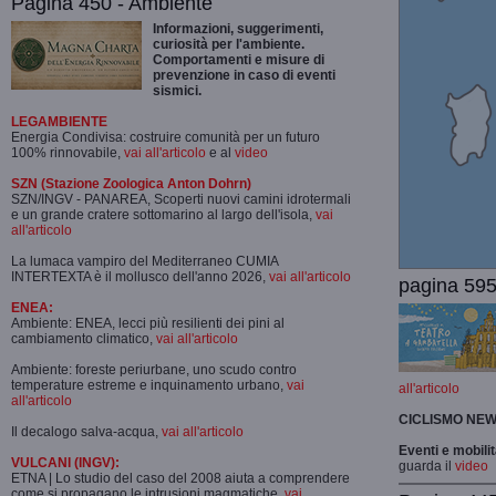
Pagina 450 - Ambiente
Informazioni, suggerimenti,
curiosità per l'ambiente.
Comportamenti e misure di
prevenzione in caso di eventi
sismici.
LEGAMBIENTE
Energia Condivisa: costruire comunità per un futuro
100% rinnovabile,
vai all'articolo
e al
video
SZN (Stazione Zoologica Anton Dohrn)
SZN/INGV - PANAREA, Scoperti nuovi camini idrotermali
e un grande cratere sottomarino al largo dell'isola,
vai
all'articolo
La lumaca vampiro del Mediterraneo CUMIA
INTERTEXTA è il mollusco dell'anno 2026,
vai all'articolo
pagina 595
ENEA:
Ambiente: ENEA, lecci più resilienti dei pini al
cambiamento climatico,
vai all'articolo
Ambiente: foreste periurbane, uno scudo contro
temperature estreme e inquinamento urbano,
vai
all'articolo
all'articolo
CICLISMO
NEW
Il decalogo salva-acqua,
vai all'articolo
Eventi e mobili
VULCANI (INGV):
guarda il
video
ETNA | Lo studio del caso del 2008 aiuta a comprendere
come si propagano le intrusioni magmatiche,
vai