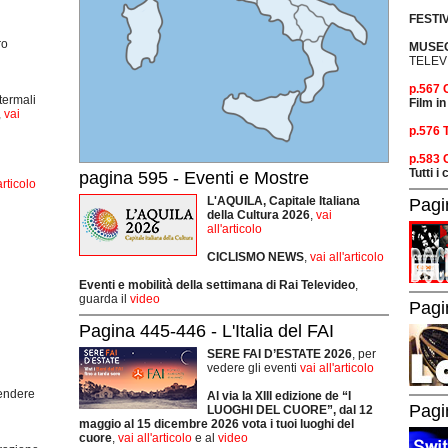
FESTI
ro
MUSEO
TELEV
p.567
termali
Film in
,
vai
p.576 
p.583
Tutti i
pagina 595 - Eventi e Mostre
articolo
L'AQUILA, Capitale Italiana
Pagi
della Cultura 2026
,
vai
all'articolo
CICLISMO
NEWS
,
vai all'articolo
Eventi e mobilità della settimana di Rai Televideo
,
guarda il
video
Pagi
Pagina 445-446 - L'Italia del FAI
SERE FAI D’ESTATE 2026
, per
vedere gli eventi
vai all'articolo
rendere
Al via la XIII edizione de “I
Pagi
LUOGHI DEL CUORE”, dal 12
maggio al 15 dicembre 2026 vota i tuoi luoghi del
cuore
,
vai all'articolo
e al
video