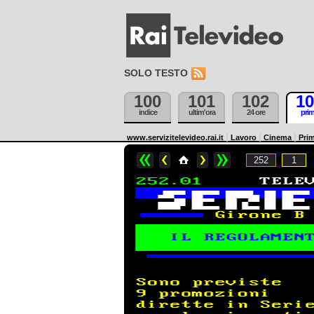
SOLO TESTO
100
101
102
10
indice
ultim'ora
24 ore
pri
www.servizitelevideo.rai.it
Lavoro
Cinema
Prim