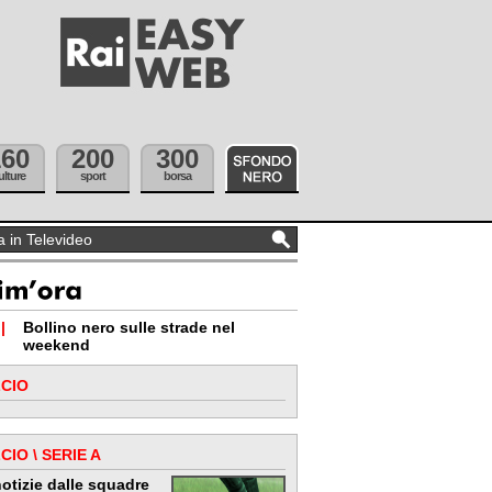
160
200
300
ulture
sport
borsa
|
Bollino nero sulle strade nel
weekend
CIO
CIO \ SERIE A
otizie dalle squadre