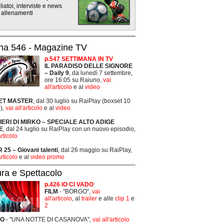
iatoi, interviste e news
 allenamenti
na 546 - Magazine TV
p.547 SETTIMANA IN TV
IL PARADISO DELLE SIGNORE
– Daily 9
, da lunedì 7 settembre,
ore 16:05 su Raiuno,
vai
all'articolo
e al
video
ET MASTER
, dal 30 luglio su RaiPlay (boxset 10
),
vai all'articolo
e al
video
TIERI DI MIRKO – SPECIALE ALTO ADIGE
E
, dal 24 luglio su RaiPlay con un nuovo episodio,
articolo
25 – Giovani talenti
, dal 26 maggio su RaiPlay,
articolo
e al
video promo
ura e Spettacolo
p.426 IO CI VADO
:
FILM
- "BORGO",
vai
all'articolo
, al
trailer
e alle
clip 1
e
2
RO
- "UNA NOTTE DI CASANOVA",
vai all'articolo