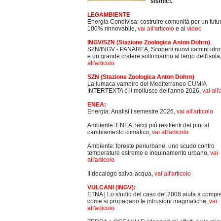
sismici.
LEGAMBIENTE
Energia Condivisa: costruire comunità per un futu
100% rinnovabile,
vai all'articolo
e al
video
INGV/SZN (Stazione Zoologica Anton Dohrn)
SZN/INGV - PANAREA, Scoperti nuovi camini idro
e un grande cratere sottomarino al largo dell'isola
all'articolo
SZN (Stazione Zoologica Anton Dohrn)
La lumaca vampiro del Mediterraneo CUMIA
INTERTEXTA è il mollusco dell'anno 2026,
vai all'
ENEA:
Energia: Analisi I semestre 2026,
vai all'articolo
Ambiente: ENEA, lecci più resilienti dei pini al
cambiamento climatico,
vai all'articolo
Ambiente: foreste periurbane, uno scudo contro
temperature estreme e inquinamento urbano,
vai
all'articolo
Il decalogo salva-acqua,
vai all'articolo
VULCANI (INGV):
ETNA | Lo studio del caso del 2008 aiuta a comp
come si propagano le intrusioni magmatiche,
vai
all'articolo