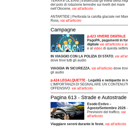
TERRA e OCEANI | Evidenziati gli effetti della mi
del polo di rotazione terrestre sui livelli del mare
nell’Olocene,
vai all'articolo
ANTARTIDE | Perforata la calotta glaciale nel Mar
Ross,
vai all'articolo
Campagne
p.423 VIVERE DIGITALE
PagoPA, pagamenti in fo
digitale
vai all'articolo e a
e al
video
di questa setti
IN VIAGGIO CON LA POLIZIA DI STATO
,
vai all'a
dove trovi tutti gli audio
VIAGGIA IN SICUREZZA
,
vai all'articolo
dove trovi 
gli audio
p.424 LEGALQUETTE
-
Legalità e netiquette in r
L’IMPORTANZA DI SEGNALARE UN CONTENUT
OFFENSIVO
vai all'articolo
Pagina 613 - Strade e Autostrade
Esodo Estivo –
Agosto/Settembre 2026
-
Previsioni del traffico,
vai
all'articolo
Viaggiare sereni durante le feste
,
vai all'articolo