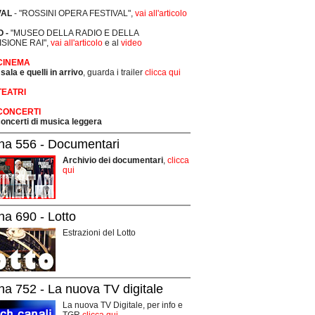
VAL
- "ROSSINI OPERA FESTIVAL",
vai all'articolo
 -
"MUSEO DELLA RADIO E DELLA
ISIONE RAI",
vai all'articolo
e al
video
 CINEMA
 sala e quelli in arrivo
, guarda i trailer
clicca qui
TEATRI
 CONCERTI
 concerti di musica leggera
na 556 - Documentari
Archivio dei documentari
,
clicca
qui
na 690 - Lotto
Estrazioni del Lotto
na 752 - La nuova TV digitale
La nuova TV Digitale, per info e
TGR
clicca qui