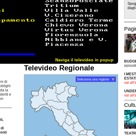
Spogl
dagli
Pagi
Naviga il televideo in popup
BUDG
episodi
Televideo Regionale
I MES
ESTAT
Seleziona una regione
ni di
vai all'
bblighi
rda la
UNDER 
udenti e
vai all'
non
Cult
i,
di
enti
TEAT