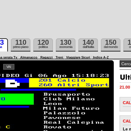
3
110
120
130
140
150
ma
primo piano
politica
economia
dall'itallia
dal mondo
c
a serata Tv
Almanacco
Ragazzi
Treni
Viaggiare Sicuri
Indice A-Z
21.00 
CAL
CAL
Le n