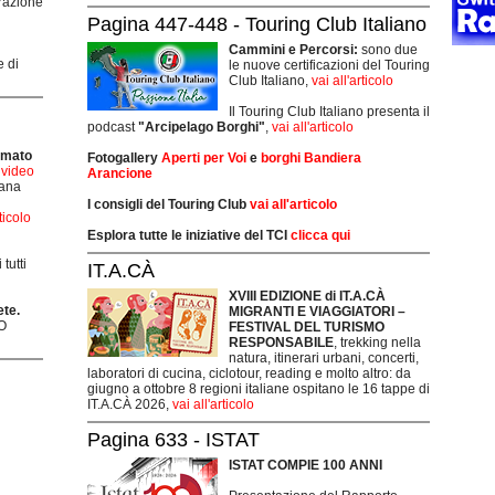
grazione
Pagina 447-448 - Touring Club Italiano
Cammini e Percorsi:
sono due
e di
le nuove certificazioni del Touring
Club Italiano,
vai all'articolo
Il Touring Club Italiano presenta il
podcast
"Arcipelago Borghi"
,
vai all'articolo
rmato
Fotogallery
Aperti per Voi
e
borghi Bandiera
i video
Arancione
mana
I consigli del Touring Club
vai all'articolo
rticolo
Esplora tutte le iniziative del TCI
clicca qui
tutti
IT.A.CÀ
XVIII EDIZIONE di IT.A.CÀ
ete.
MIGRANTI E VIAGGIATORI –
O
FESTIVAL DEL TURISMO
RESPONSABILE
, trekking nella
natura, itinerari urbani, concerti,
laboratori di cucina, ciclotour, reading e molto altro: da
giugno a ottobre 8 regioni italiane ospitano le 16 tappe di
IT.A.CÀ 2026,
vai all'articolo
Pagina 633 - ISTAT
ISTAT COMPIE 100 ANNI