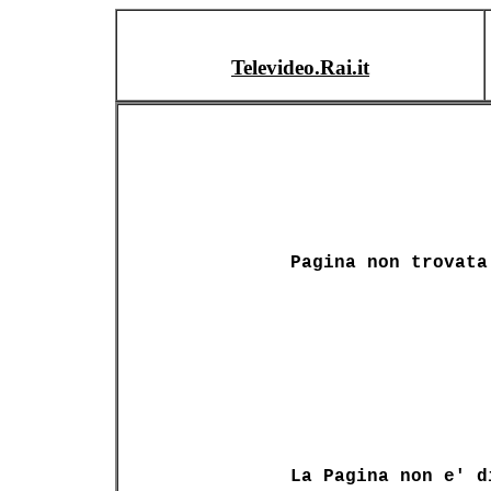
Televideo.Rai.it
Pagina non trovata
La Pagina non e' d