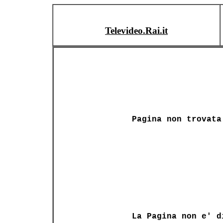
Televideo.Rai.it
Pagina non trovata
La Pagina non e' d