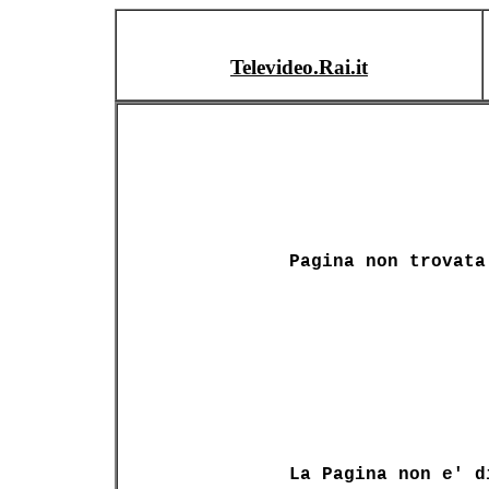
Televideo.Rai.it
Pagina non trovata
La Pagina non e' d