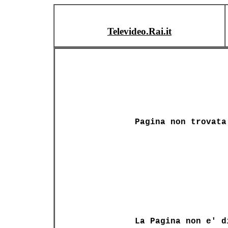
Televideo.Rai.it
Pagina non trovata
La Pagina non e' d