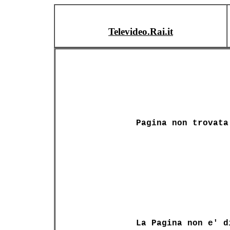
Televideo.Rai.it
Pagina non trovata
La Pagina non e' d