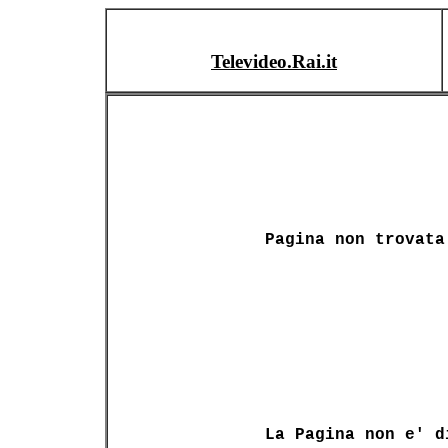
Televideo.Rai.it
Pagina non trovata
La Pagina non e' d