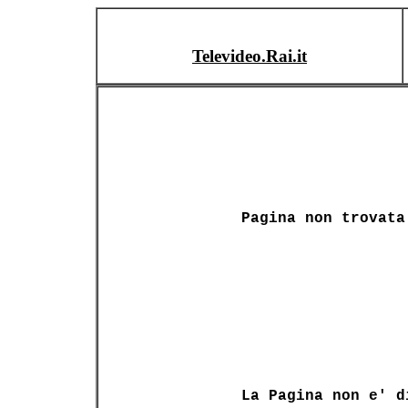
Televideo.Rai.it
Pagina non trovata
La Pagina non e' d