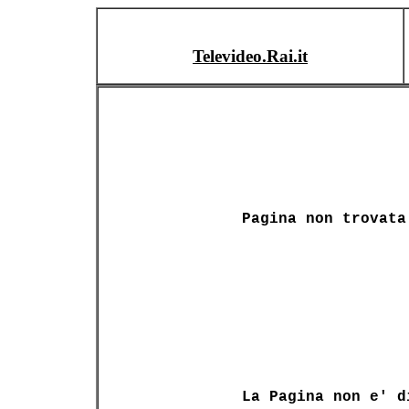
Televideo.Rai.it
Pagina non trovata
La Pagina non e' d