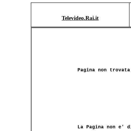
Televideo.Rai.it
Pagina non trovata
La Pagina non e' d