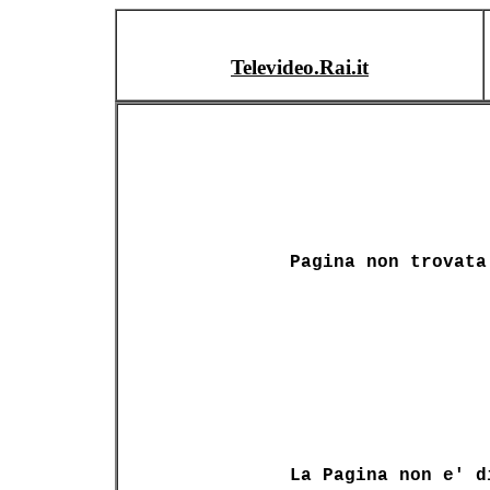
Televideo.Rai.it
Pagina non trovata
La Pagina non e' d