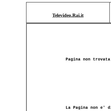
Televideo.Rai.it
Pagina non trovata
La Pagina non e' d