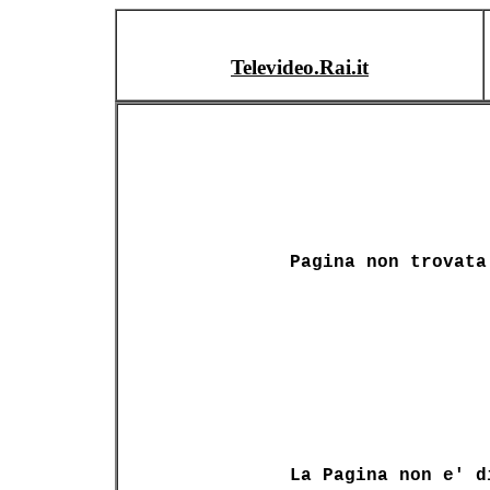
Televideo.Rai.it
Pagina non trovata
La Pagina non e' d