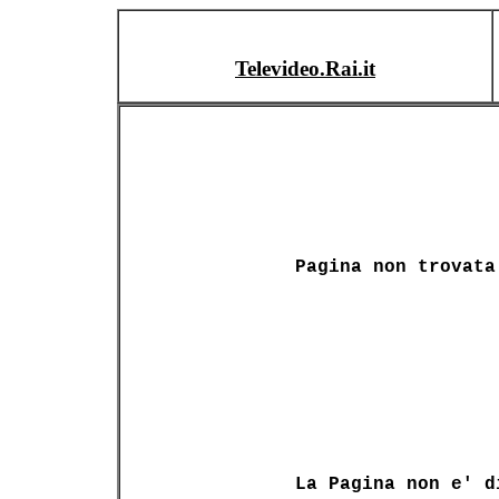
Televideo.Rai.it
Pagina non trovata
La Pagina non e' d