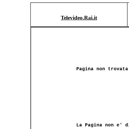
Televideo.Rai.it
Pagina non trovata
La Pagina non e' d