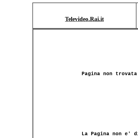
Televideo.Rai.it
Pagina non trovata
La Pagina non e' d