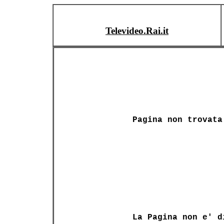
Televideo.Rai.it
Pagina non trovata
La Pagina non e' d