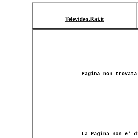
Televideo.Rai.it
Pagina non trovata
La Pagina non e' d