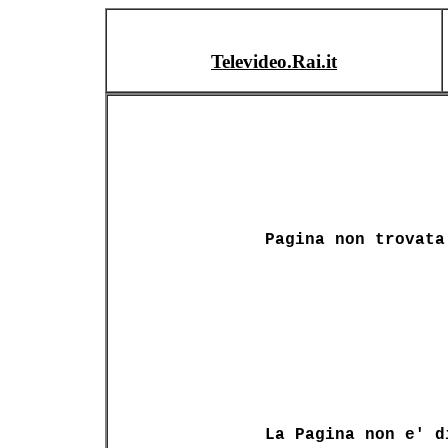
Televideo.Rai.it
Pagina non trovata
La Pagina non e' d