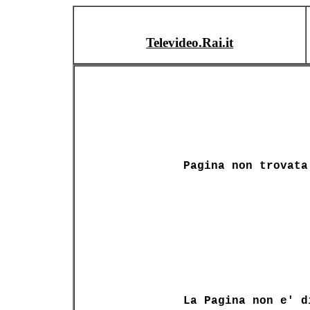
Televideo.Rai.it
Pagina non trovata
La Pagina non e' d