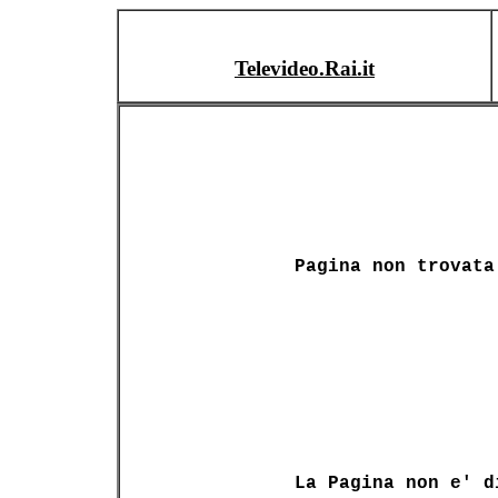
Televideo.Rai.it
Pagina non trovata
La Pagina non e' d