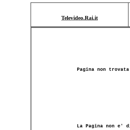
Televideo.Rai.it
Pagina non trovata
La Pagina non e' d