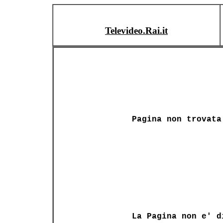
Televideo.Rai.it
Pagina non trovata
La Pagina non e' d