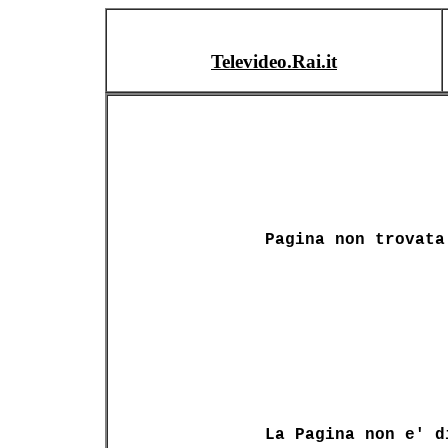
Televideo.Rai.it
Pagina non trovata
La Pagina non e' d