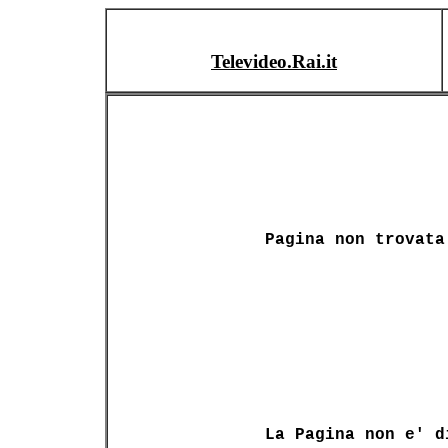
Televideo.Rai.it
Pagina non trovata
La Pagina non e' d