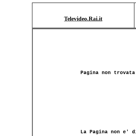
Televideo.Rai.it
Pagina non trovata
La Pagina non e' d