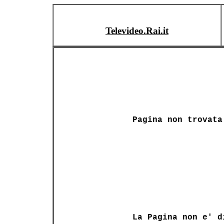
Televideo.Rai.it
Pagina non trovata
La Pagina non e' d