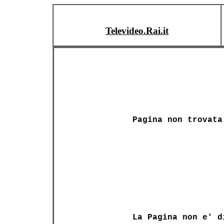
Televideo.Rai.it
Pagina non trovata
La Pagina non e' d